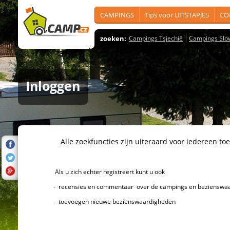
CAMPINGS
Tips voor UITSTAPJES
CO
zoeken:
Campings Tsjechië
Campings Slo
Inloggen
Alle zoekfuncties zijn uiteraard voor iedereen toeg
Als u zich echter registreert kunt u ook
- recensies en commentaar over de campings en bezienswaard
- toevoegen nieuwe bezienswaardigheden