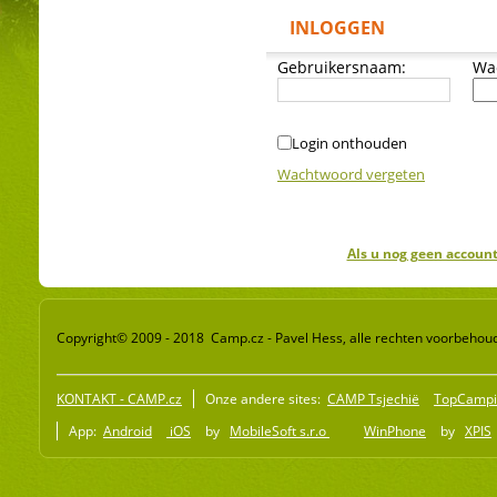
INLOGGEN
Gebruikersnaam:
Wa
Login onthouden
Wachtwoord vergeten
Als u nog geen account
Copyright© 2009 - 2018 Camp.cz - Pavel Hess, alle rechten voorbehou
KONTAKT - CAMP.cz
Onze andere sites:
CAMP Tsjechië
TopCampi
App:
Android
iOS
by
MobileSoft s.r.o
WinPhone
by
XPIS