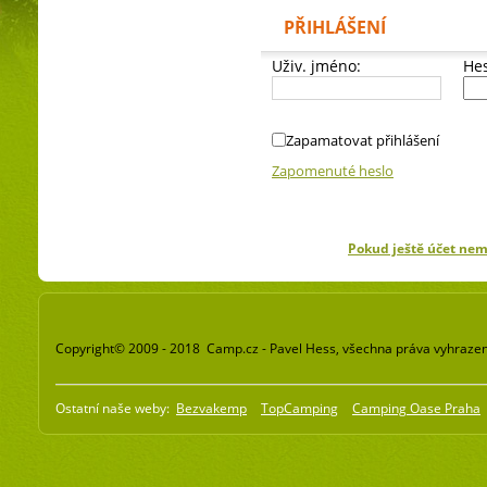
PŘIHLÁŠENÍ
Uživ. jméno:
Hes
Zapamatovat přihlášení
Zapomenuté heslo
Pokud ještě účet ne
Copyright© 2009 - 2018 Camp.cz - Pavel Hess, všechna práva vyhraze
Ostatní naše weby:
Bezvakemp
TopCamping
Camping Oase Praha