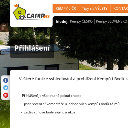
KEMPY v ČR
Tipy na VÝLETY
KONTAK
hledej:
Kempy ČESKO
Kempy SLOVENSKO
Přihlášení
Veškeré funkce vyhledávání a prohlížení Kempů i Bodů 
Přihlášení je však nutné pokud chcete:
- psát recenze/ komentáře u jednotlivých kempů i bodů zájmů
- zadávat nové body zájmu a akce