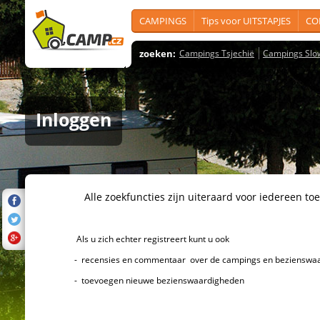
CAMPINGS
Tips voor UITSTAPJES
CO
zoeken:
Campings Tsjechië
Campings Slo
Inloggen
Alle zoekfuncties zijn uiteraard voor iedereen toeg
Als u zich echter registreert kunt u ook
- recensies en commentaar over de campings en bezienswaard
- toevoegen nieuwe bezienswaardigheden