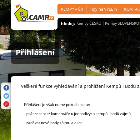
KEMPY v ČR
Tipy na VÝLETY
KONTAK
hledej:
Kempy ČESKO
Kempy SLOVENSKO
Přihlášení
Veškeré funkce vyhledávání a prohlížení Kempů i Bodů 
Přihlášení je však nutné pokud chcete:
- psát recenze/ komentáře u jednotlivých kempů i bodů zájmů
- zadávat nové body zájmu a akce