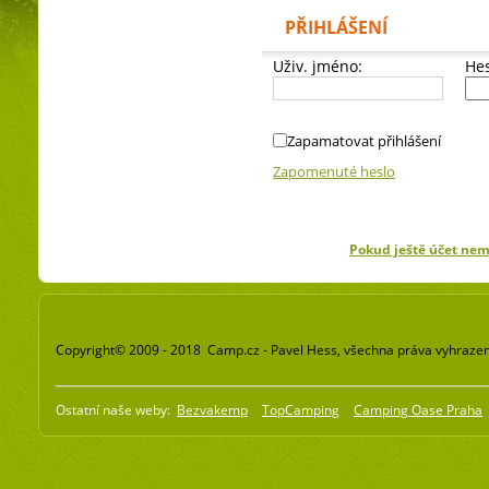
PŘIHLÁŠENÍ
Uživ. jméno:
Hes
Zapamatovat přihlášení
Zapomenuté heslo
Pokud ještě účet ne
Copyright© 2009 - 2018 Camp.cz - Pavel Hess, všechna práva vyhraze
Ostatní naše weby:
Bezvakemp
TopCamping
Camping Oase Praha