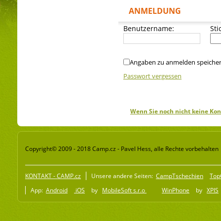
ANMELDUNG
Benutzername:
Sti
Angaben zu anmelden speiche
Passwort vergessen
Wenn Sie noch nicht keine Kon
Copyright© 2009 - 2018 Camp.cz - Pavel Hess, alle Rechte vorbehalten
KONTAKT - CAMP.cz
Unsere andere Seiten:
CampTschechien
Top
App:
Android
iOS
by
MobileSoft s.r.o
WinPhone
by
XPIS