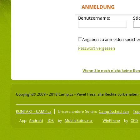
ANMELDUNG
Benutzername:
Sti
Angaben zu anmelden speiche
Passwort vergessen
Wenn Sie noch nicht keine Kon
Copyright© 2009 - 2018 Camp.cz - Pavel Hess, alle Rechte vorbehalten
KONTAKT - CAMP.cz
Unsere andere Seiten:
CampTschechien
Top
App:
Android
iOS
by
MobileSoft s.r.o
WinPhone
by
XPIS