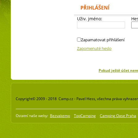
PŘIHLÁŠENÍ
Uživ. jméno:
Hes
Zapamatovat přihlášení
Zapomenuté heslo
Pokud ještě účet ne
Copyright© 2009 - 2018 Camp.cz - Pavel Hess, všechna práva vyhraze
Ostatní naše weby:
Bezvakemp
TopCamping
Camping Oase Praha