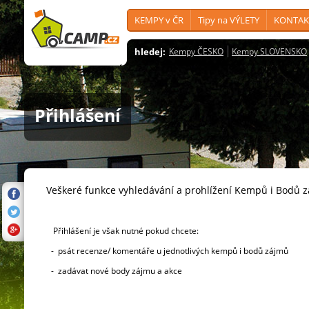
KEMPY v ČR
Tipy na VÝLETY
KONTAK
hledej:
Kempy ČESKO
Kempy SLOVENSKO
Přihlášení
Veškeré funkce vyhledávání a prohlížení Kempů i Bodů 
Přihlášení je však nutné pokud chcete:
- psát recenze/ komentáře u jednotlivých kempů i bodů zájmů
- zadávat nové body zájmu a akce