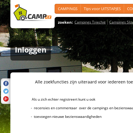
CAMPINGS
Tips voor UITSTAPJES
CO
zoeken:
Campings Tsjechië
Campings Slo
Inloggen
Alle zoekfuncties zijn uiteraard voor iedereen toeg
Als u zich echter registreert kunt u ook
- recensies en commentaar over de campings en bezienswaard
- toevoegen nieuwe bezienswaardigheden