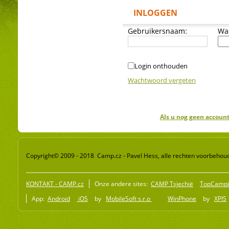
INLOGGEN
Gebruikersnaam:
Wa
Login onthouden
Wachtwoord vergeten
Als u nog geen account
Copyright© 2009 - 2018 Camp.cz - Pavel Hess, alle rechten voorbehou
KONTAKT - CAMP.cz
Onze andere sites:
CAMP Tsjechië
TopCampi
App:
Android
iOS
by
MobileSoft s.r.o
WinPhone
by
XPIS