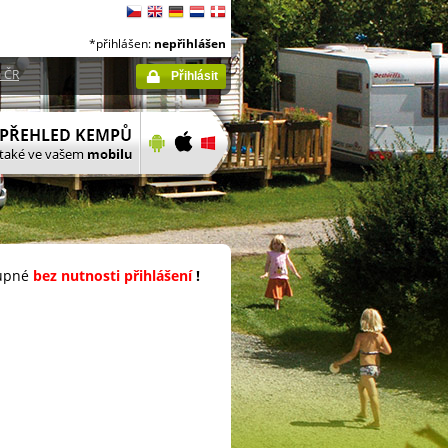
*přihlášen:
nepřihlášen
 ČR
Přihlásit
upné
bez nutnosti přihlášení
!