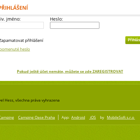
PŘIHLÁŠENÍ
iv. jméno:
Heslo:
Zapamatovat přihlášení
pomenuté heslo
Pokud ještě účet nemáte, můžete se zde ZAREGISTROVAT
el Hess, všechna práva vyhrazena
Camping
Camping Oase Praha
App:
Android
iOS
by
MobileSoft s.r.o