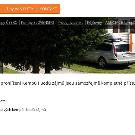
Tipy na VÝLETY
KONTAKT
mpy ČESKO
Kempy SLOVENSKO
Prodejny-servis
Půjčovny
ASOCIACE kempů
a prohlížení Kempů i Bodů zájmů jsou samozřejmě kompletně příst
cete:
livých kempů i bodů zájmů
e