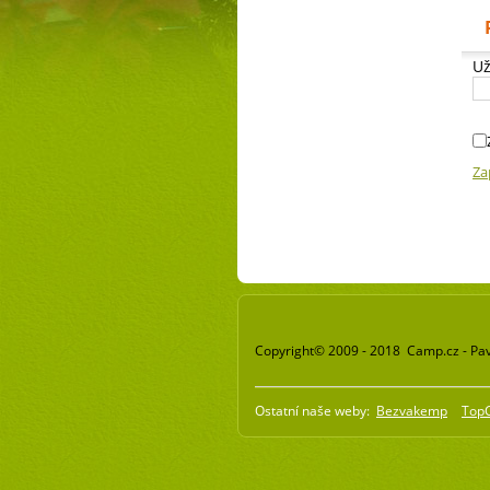
Už
Za
Copyright© 2009 - 2018 Camp.cz - Pav
Ostatní naše weby:
Bezvakemp
Top