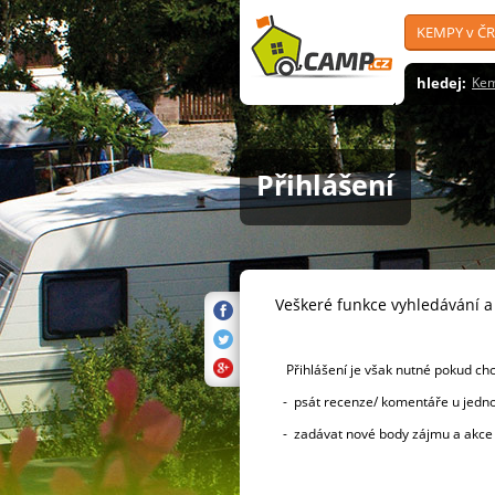
KEMPY v ČR
hledej:
Ke
Přihlášení
Veškeré funkce vyhledávání 
Přihlášení je však nutné pokud ch
- psát recenze/ komentáře u jednot
- zadávat nové body zájmu a akc