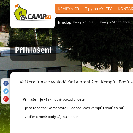
KEMPY v ČR
Tipy na VÝLETY
KONTAK
hledej:
Kempy ČESKO
Kempy SLOVENSKO
Přihlášení
Veškeré funkce vyhledávání a prohlížení Kempů i Bodů 
Přihlášení je však nutné pokud chcete:
- psát recenze/ komentáře u jednotlivých kempů i bodů zájmů
- zadávat nové body zájmu a akce