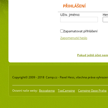
PŘIHLÁŠENÍ
Uživ. jméno:
Hes
Zapamatovat přihlášení
Zapomenuté heslo
Pokud ještě účet ne
Copyright© 2009 - 2018 Camp.cz - Pavel Hess, všechna práva vyhraze
Ostatní naše weby:
Bezvakemp
TopCamping
Camping Oase Praha