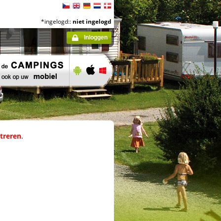
*ingelogd::
niet ingelogd
Inloggen
streren
.