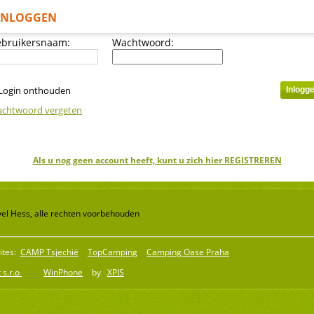
INLOGGEN
bruikersnaam:
Wachtwoord:
Login onthouden
chtwoord vergeten
Als u nog geen account heeft, kunt u zich hier REGISTREREN
el Hess, alle rechten voorbehouden
ites:
CAMP Tsjechië
TopCamping
Camping Oase Praha
 s.r.o
WinPhone
by
XPIS