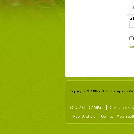
Ge
Wa
Copyright© 2009 - 2018 Camp.cz - Pav
KONTAKT - CAMP.cz
Onze andere s
App:
Android
iOS
by
MobileSoft