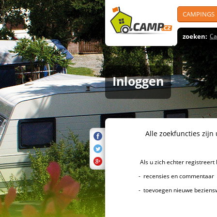
CAMPINGS
zoeken:
Ca
Inloggen
Alle zoekfuncties zijn uiter
Als u zich echter registreert k
- recensies en commentaar over 
- toevoegen nieuwe bezienswa