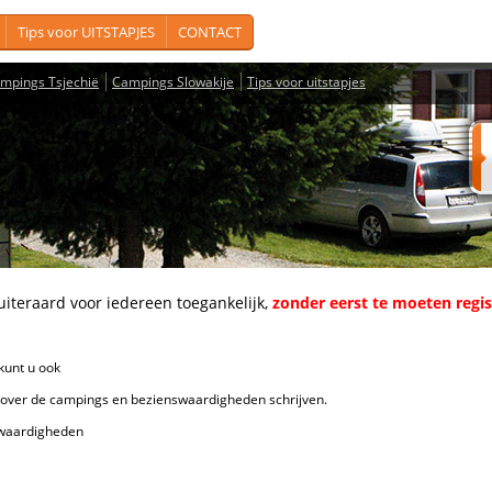
Tips voor UITSTAPJES
CONTACT
mpings Tsjechië
Campings Slowakije
Tips voor uitstapjes
aard voor iedereen toegankelijk,
zonder eerst te moeten regi
unt u ook
de campings en bezienswaardigheden schrijven.
ardigheden