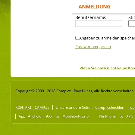
ANMELDUNG
Benutzername:
Sti
Angaben zu anmelden speiche
Passwort vergessen
Wenn Sie noch nicht keine Kon
Copyright© 2009 - 2018 Camp.cz - Pavel Hess, alle Rechte vorbehalten
KONTAKT - CAMP.cz
Unsere andere Seiten:
CampTschechien
Top
App:
Android
iOS
by
MobileSoft s.r.o
WinPhone
by
XPIS