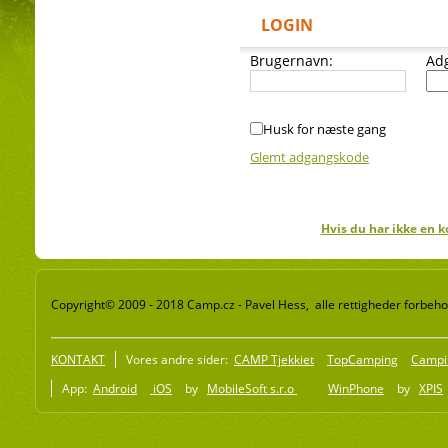
LOGIN
Brugernavn:
Ad
Husk for næste gang
Glemt adgangskode
Hvis du har ikke en k
Copyright© 2009 - 2018 Camp.cz - Pavel Hess, alle rettigheder forbeho
KONTAKT
Vores andre sider:
CAMP Tjekkiet
TopCamping
Campi
App:
Android
iOS
by
MobileSoft s.r.o
WinPhone
by
XPIS