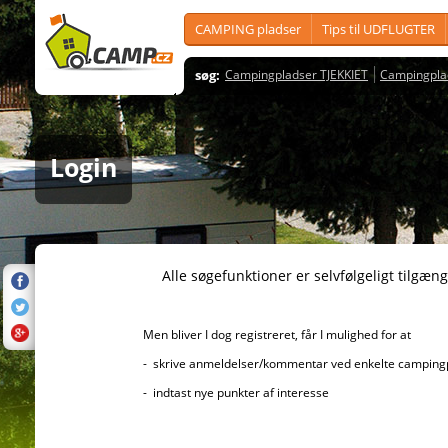
CAMPING pladser
Tips til UDFLUGTER
søg:
Campingpladser TJEKKIET
Campingpla
Login
Alle søgefunktioner er selvfølgeligt tilgængelig
Men bliver I dog registreret, får I mulighed for at
- skrive anmeldelser/kommentar ved enkelte campingplad
- indtast nye punkter af interesse