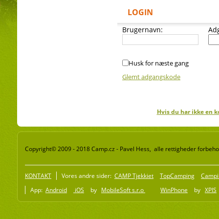
LOGIN
Brugernavn:
Ad
Husk for næste gang
Glemt adgangskode
Hvis du har ikke en k
Copyright© 2009 - 2018 Camp.cz - Pavel Hess, alle rettigheder forbeho
KONTAKT
Vores andre sider:
CAMP Tjekkiet
TopCamping
Campi
App:
Android
iOS
by
MobileSoft s.r.o
WinPhone
by
XPIS