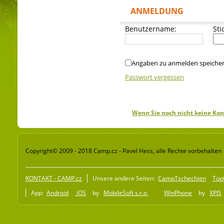
ANMELDUNG
Benutzername:
Sti
Angaben zu anmelden speiche
Passwort vergessen
Wenn Sie noch nicht keine Kon
Copyright© 2009 - 2018 Camp.cz - Pavel Hess, alle Rechte vorbehalten
KONTAKT - CAMP.cz
Unsere andere Seiten:
CampTschechien
Top
App:
Android
iOS
by
MobileSoft s.r.o
WinPhone
by
XPIS