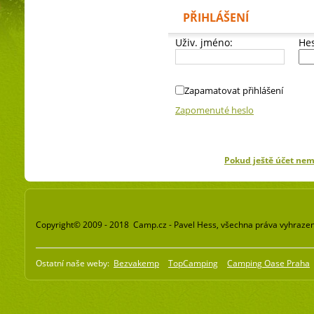
PŘIHLÁŠENÍ
Uživ. jméno:
Hes
Zapamatovat přihlášení
Zapomenuté heslo
Pokud ještě účet ne
Copyright© 2009 - 2018 Camp.cz - Pavel Hess, všechna práva vyhraze
Ostatní naše weby:
Bezvakemp
TopCamping
Camping Oase Praha