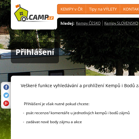
KEMPY v ČR
Tipy na VÝLETY
KONTAK
hledej:
Kempy ČESKO
Kempy SLOVENSKO
Přihlášení
Veškeré funkce vyhledávání a prohlížení Kempů i Bodů 
Přihlášení je však nutné pokud chcete:
- psát recenze/ komentáře u jednotlivých kempů i bodů zájmů
- zadávat nové body zájmu a akce