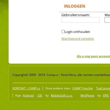
INLOGGEN
Gebruikersnaam:
Wa
Login onthouden
Wachtwoord vergeten
Als u nog geen account
Copyright© 2009 - 2018 Camp.cz - Pavel Hess, alle rechten voorbehou
KONTAKT - CAMP.cz
Onze andere sites:
CAMP Tsjechië
TopCampi
App:
Android
iOS
by
MobileSoft s.r.o
WinPhone
by
XPIS