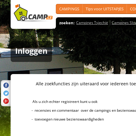
CAMPINGS
Tips voor UITSTAPJES
CO
zoeken:
Campings Tsjechië
Campings Slo
Inloggen
Alle zoekfuncties zijn uiteraard voor iedereen toeg
Als u zich echter registreert kunt u ook
- recensies en commentaar over de campings en bezienswaard
- toevoegen nieuwe bezienswaardigheden