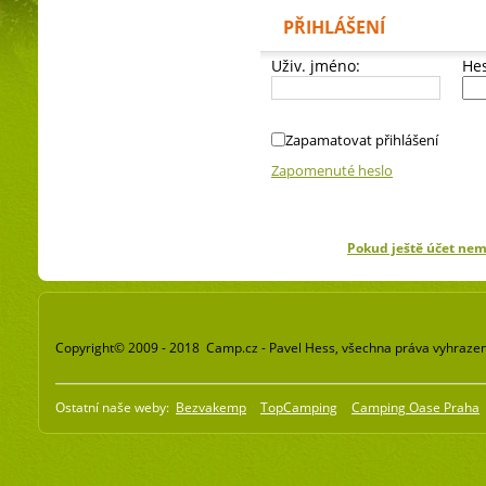
PŘIHLÁŠENÍ
Uživ. jméno:
Hes
Zapamatovat přihlášení
Zapomenuté heslo
Pokud ještě účet ne
Copyright© 2009 - 2018 Camp.cz - Pavel Hess, všechna práva vyhraze
Ostatní naše weby:
Bezvakemp
TopCamping
Camping Oase Praha