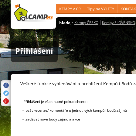
KEMPY v ČR
Tipy na VÝLETY
KONTAK
hledej:
Kempy ČESKO
Kempy SLOVENSKO
Přihlášení
Veškeré funkce vyhledávání a prohlížení Kempů i Bodů 
Přihlášení je však nutné pokud chcete:
- psát recenze/ komentáře u jednotlivých kempů i bodů zájmů
- zadávat nové body zájmu a akce