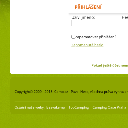
PŘIHLÁŠENÍ
Uživ. jméno:
Hes
Zapamatovat přihlášení
Zapomenuté heslo
Pokud ještě účet ne
Copyright© 2009 - 2018 Camp.cz - Pavel Hess, všechna práva vyhraze
Ostatní naše weby:
Bezvakemp
TopCamping
Camping Oase Praha