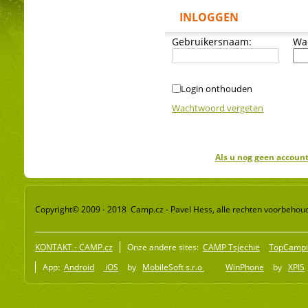
INLOGGEN
Gebruikersnaam:
Wa
Login onthouden
Wachtwoord vergeten
Als u nog geen account
Copyright© 2009 - 2018 Camp.cz - Pavel Hess, alle rechten voorbehou
KONTAKT - CAMP.cz
Onze andere sites:
CAMP Tsjechië
TopCampi
App:
Android
iOS
by
MobileSoft s.r.o
WinPhone
by
XPIS