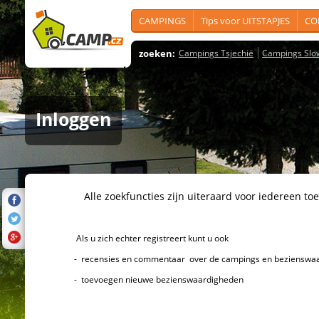
CAMPINGS
Tips voor UITSTAPJES
CO
zoeken:
Campings Tsjechië
Campings Slo
Inloggen
Alle zoekfuncties zijn uiteraard voor iedereen toeg
Als u zich echter registreert kunt u ook
- recensies en commentaar over de campings en bezienswaard
- toevoegen nieuwe bezienswaardigheden