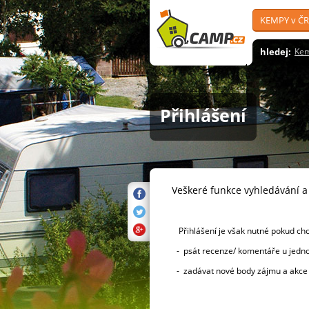
KEMPY v ČR
hledej:
Ke
Přihlášení
Veškeré funkce vyhledávání 
Přihlášení je však nutné pokud ch
- psát recenze/ komentáře u jednot
- zadávat nové body zájmu a akc