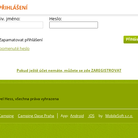
PŘIHLÁŠENÍ
iv. jméno:
Heslo:
Zapamatovat přihlášení
pomenuté heslo
Pokud ještě účet nemáte, můžete se zde ZAREGISTROVAT
el Hess, všechna práva vyhrazena
Camping
Camping Oase Praha
App:
Android
iOS
by
MobileSoft s.r.o