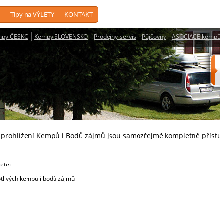
Tipy na VÝLETY
KONTAKT
mpy ČESKO
Kempy SLOVENSKO
Prodejny-servis
Půjčovny
ASOCIACE kempů
a prohlížení Kempů i Bodů zájmů jsou samozřejmě kompletně příst
cete:
livých kempů i bodů zájmů
e