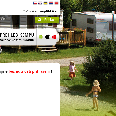
*přihlášen:
nepřihlášen
 ČR
Přihlásit
upné
bez nutnosti přihlášení
!