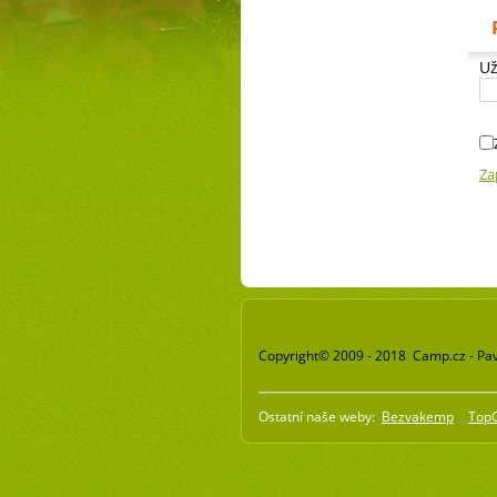
Už
Za
Copyright© 2009 - 2018 Camp.cz - Pav
Ostatní naše weby:
Bezvakemp
Top