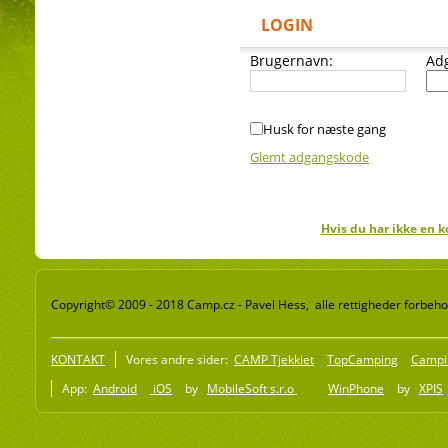
LOGIN
Brugernavn:
Ad
Husk for næste gang
Glemt adgangskode
Hvis du har ikke en k
Copyright© 2009 - 2018 Camp.cz - Pavel Hess, alle rettigheder forbeho
KONTAKT
Vores andre sider:
CAMP Tjekkiet
TopCamping
Campi
App:
Android
iOS
by
MobileSoft s.r.o
WinPhone
by
XPIS