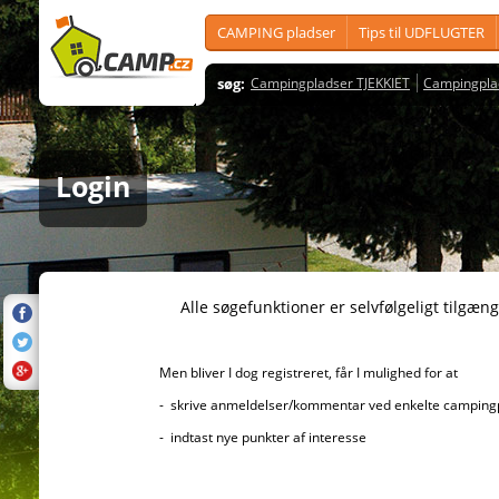
CAMPING pladser
Tips til UDFLUGTER
søg:
Campingpladser TJEKKIET
Campingpla
Login
Alle søgefunktioner er selvfølgeligt tilgængelig
Men bliver I dog registreret, får I mulighed for at
- skrive anmeldelser/kommentar ved enkelte campingplad
- indtast nye punkter af interesse