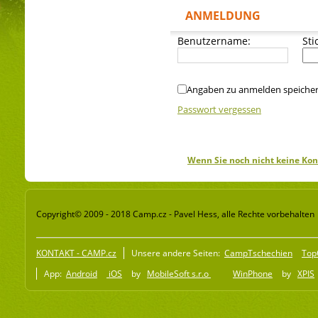
ANMELDUNG
Benutzername:
Sti
Angaben zu anmelden speiche
Passwort vergessen
Wenn Sie noch nicht keine Kon
Copyright© 2009 - 2018 Camp.cz - Pavel Hess, alle Rechte vorbehalten
KONTAKT - CAMP.cz
Unsere andere Seiten:
CampTschechien
Top
App:
Android
iOS
by
MobileSoft s.r.o
WinPhone
by
XPIS