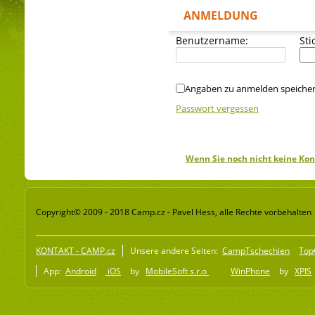
ANMELDUNG
Benutzername:
Sti
Angaben zu anmelden speiche
Passwort vergessen
Wenn Sie noch nicht keine Kon
Copyright© 2009 - 2018 Camp.cz - Pavel Hess, alle Rechte vorbehalten
KONTAKT - CAMP.cz
Unsere andere Seiten:
CampTschechien
Top
App:
Android
iOS
by
MobileSoft s.r.o
WinPhone
by
XPIS