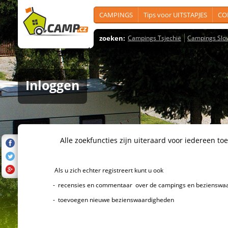
CAMPINGS
Tips voor UITSTAPJES
CO
zoeken:
Campings Tsjechië
Campings Slo
Inloggen
Alle zoekfuncties zijn uiteraard voor iedereen toeg
Als u zich echter registreert kunt u ook
- recensies en commentaar over de campings en bezienswaard
- toevoegen nieuwe bezienswaardigheden