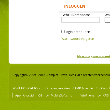
INLOGGEN
Gebruikersnaam:
Wa
Login onthouden
Wachtwoord vergeten
Als u nog geen account
Copyright© 2009 - 2018 Camp.cz - Pavel Hess, alle rechten voorbehou
KONTAKT - CAMP.cz
Onze andere sites:
CAMP Tsjechië
TopCampi
App:
Android
iOS
by
MobileSoft s.r.o
WinPhone
by
XPIS