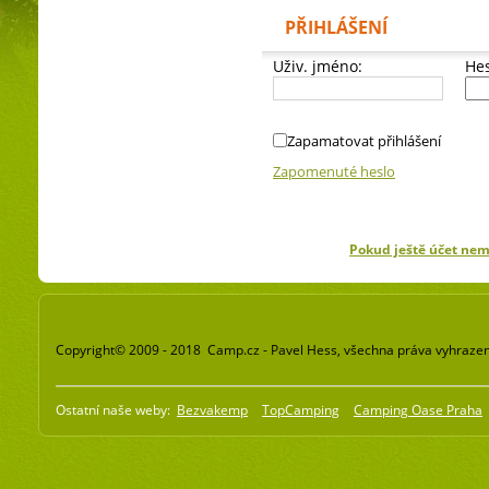
PŘIHLÁŠENÍ
Uživ. jméno:
Hes
Zapamatovat přihlášení
Zapomenuté heslo
Pokud ještě účet ne
Copyright© 2009 - 2018 Camp.cz - Pavel Hess, všechna práva vyhraze
Ostatní naše weby:
Bezvakemp
TopCamping
Camping Oase Praha