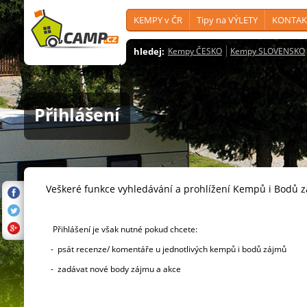
KEMPY v ČR
Tipy na VÝLETY
KONTAK
hledej:
Kempy ČESKO
Kempy SLOVENSKO
Přihlášení
Veškeré funkce vyhledávání a prohlížení Kempů i Bodů 
Přihlášení je však nutné pokud chcete:
- psát recenze/ komentáře u jednotlivých kempů i bodů zájmů
- zadávat nové body zájmu a akce