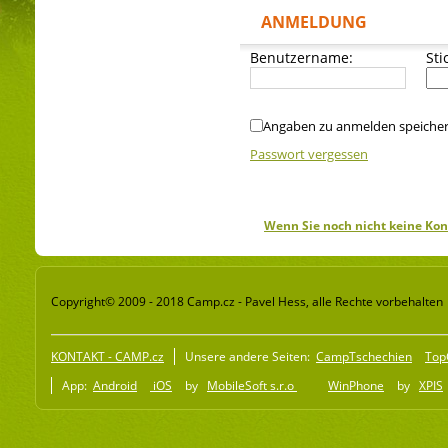
ANMELDUNG
Benutzername:
Sti
Angaben zu anmelden speiche
Passwort vergessen
Wenn Sie noch nicht keine Kon
Copyright© 2009 - 2018 Camp.cz - Pavel Hess, alle Rechte vorbehalten
KONTAKT - CAMP.cz
Unsere andere Seiten:
CampTschechien
Top
App:
Android
iOS
by
MobileSoft s.r.o
WinPhone
by
XPIS