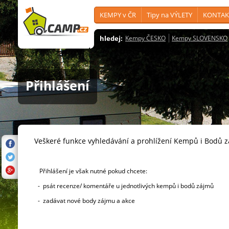
KEMPY v ČR
Tipy na VÝLETY
KONTAK
hledej:
Kempy ČESKO
Kempy SLOVENSKO
Přihlášení
Veškeré funkce vyhledávání a prohlížení Kempů i Bodů 
Přihlášení je však nutné pokud chcete:
- psát recenze/ komentáře u jednotlivých kempů i bodů zájmů
- zadávat nové body zájmu a akce