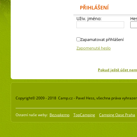
PŘIHLÁŠENÍ
Uživ. jméno:
Hes
Zapamatovat přihlášení
Zapomenuté heslo
Pokud ještě účet ne
Copyright© 2009 - 2018 Camp.cz - Pavel Hess, všechna práva vyhraze
Ostatní naše weby:
Bezvakemp
TopCamping
Camping Oase Praha