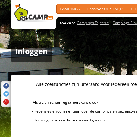
CAMPINGS
Tips voor UITSTAPJES
CO
zoeken:
Campings Tsjechië
Campings Slo
Inloggen
Alle zoekfuncties zijn uiteraard voor iedereen toeg
Als u zich echter registreert kunt u ook
- recensies en commentaar over de campings en bezienswaard
- toevoegen nieuwe bezienswaardigheden