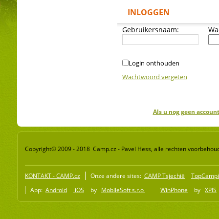
INLOGGEN
Gebruikersnaam:
Wa
Login onthouden
Wachtwoord vergeten
Als u nog geen account
Copyright© 2009 - 2018 Camp.cz - Pavel Hess, alle rechten voorbehou
KONTAKT - CAMP.cz
Onze andere sites:
CAMP Tsjechië
TopCampi
App:
Android
iOS
by
MobileSoft s.r.o
WinPhone
by
XPIS