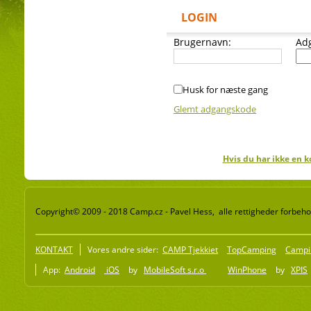
LOGIN
Brugernavn:
Ad
Husk for næste gang
Glemt adgangskode
Hvis du har ikke en k
Copyright© 2009 - 2018 Camp.cz - Pavel Hess, alle rettigheder forbeho
KONTAKT
Vores andre sider:
CAMP Tjekkiet
TopCamping
Campi
App:
Android
iOS
by
MobileSoft s.r.o
WinPhone
by
XPIS