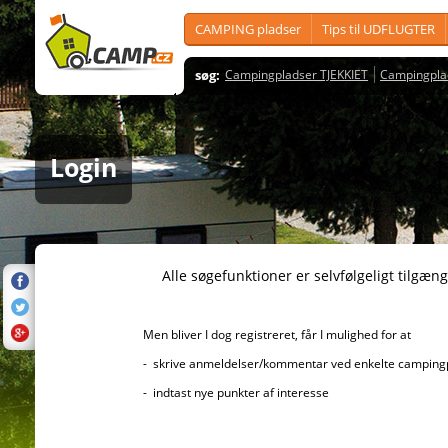
CAMPING pladser
Tips til UDFLUGTER
søg:
Campingpladser TJEKKIET
Campingpla
Login
Alle søgefunktioner er selvfølgeligt tilgængelig
Men bliver I dog registreret, får I mulighed for at
- skrive anmeldelser/kommentar ved enkelte campingplad
- indtast nye punkter af interesse