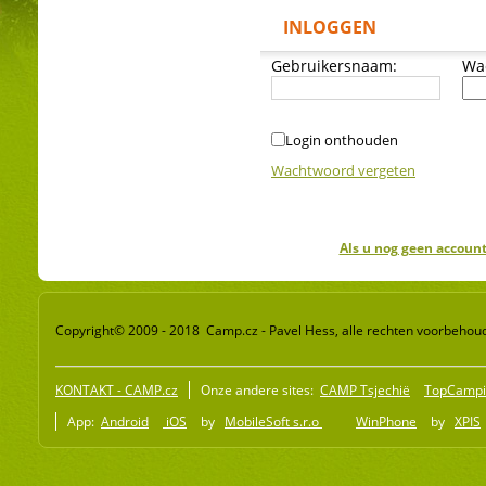
INLOGGEN
Gebruikersnaam:
Wa
Login onthouden
Wachtwoord vergeten
Als u nog geen account
Copyright© 2009 - 2018 Camp.cz - Pavel Hess, alle rechten voorbehou
KONTAKT - CAMP.cz
Onze andere sites:
CAMP Tsjechië
TopCampi
App:
Android
iOS
by
MobileSoft s.r.o
WinPhone
by
XPIS