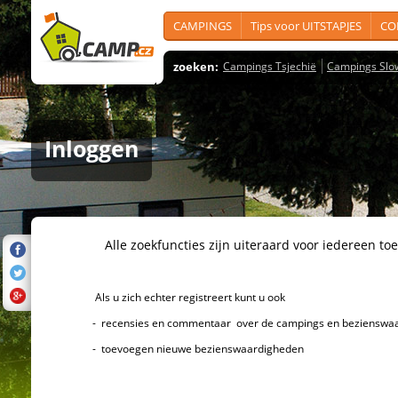
CAMPINGS
Tips voor UITSTAPJES
CO
zoeken:
Campings Tsjechië
Campings Slo
Inloggen
Alle zoekfuncties zijn uiteraard voor iedereen toeg
Als u zich echter registreert kunt u ook
- recensies en commentaar over de campings en bezienswaard
- toevoegen nieuwe bezienswaardigheden