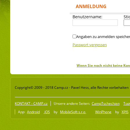
ANMELDUNG
Benutzername:
Sti
Angaben zu anmelden speiche
Passwort vergessen
Wenn Sie noch nicht keine Kon
Copyright© 2009 - 2018 Camp.cz - Pavel Hess, alle Rechte vorbehalten
KONTAKT - CAMP.cz
Unsere andere Seiten:
CampTschechien
Top
App:
Android
iOS
by
MobileSoft s.r.o
WinPhone
by
XPIS