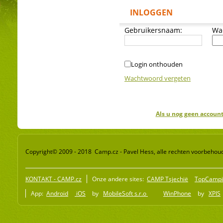
INLOGGEN
Gebruikersnaam:
Wa
Login onthouden
Wachtwoord vergeten
Als u nog geen account
Copyright© 2009 - 2018 Camp.cz - Pavel Hess, alle rechten voorbehou
KONTAKT - CAMP.cz
Onze andere sites:
CAMP Tsjechië
TopCampi
App:
Android
iOS
by
MobileSoft s.r.o
WinPhone
by
XPIS