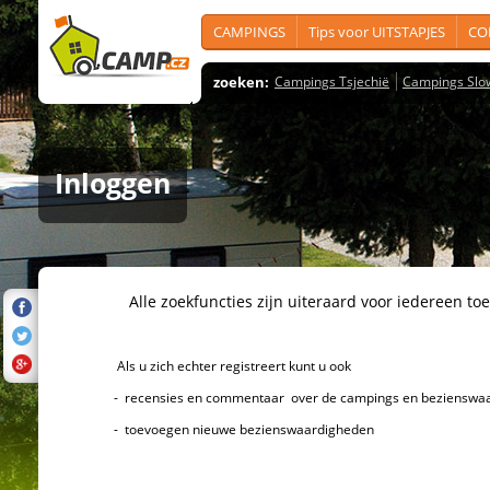
CAMPINGS
Tips voor UITSTAPJES
CO
zoeken:
Campings Tsjechië
Campings Slo
Inloggen
Alle zoekfuncties zijn uiteraard voor iedereen toeg
Als u zich echter registreert kunt u ook
- recensies en commentaar over de campings en bezienswaard
- toevoegen nieuwe bezienswaardigheden