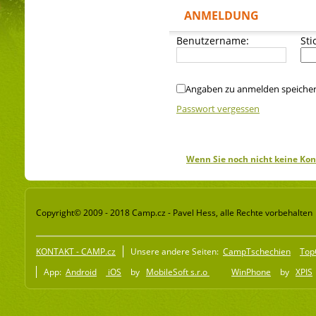
ANMELDUNG
Benutzername:
Sti
Angaben zu anmelden speiche
Passwort vergessen
Wenn Sie noch nicht keine Kon
Copyright© 2009 - 2018 Camp.cz - Pavel Hess, alle Rechte vorbehalten
KONTAKT - CAMP.cz
Unsere andere Seiten:
CampTschechien
Top
App:
Android
iOS
by
MobileSoft s.r.o
WinPhone
by
XPIS