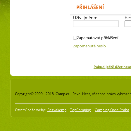
PŘIHLÁŠENÍ
Uživ. jméno:
Hes
Zapamatovat přihlášení
Zapomenuté heslo
Pokud ještě účet ne
Copyright© 2009 - 2018 Camp.cz - Pavel Hess, všechna práva vyhraze
Ostatní naše weby:
Bezvakemp
TopCamping
Camping Oase Praha