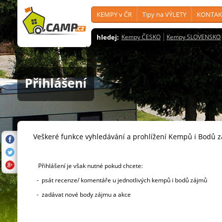
KEMPY v ČR
Tipy na VÝLETY
KONTAK
hledej:
Kempy ČESKO
Kempy SLOVENSKO
Přihlášení
Veškeré funkce vyhledávání a prohlížení Kempů i Bodů 
Přihlášení je však nutné pokud chcete:
- psát recenze/ komentáře u jednotlivých kempů i bodů zájmů
- zadávat nové body zájmu a akce