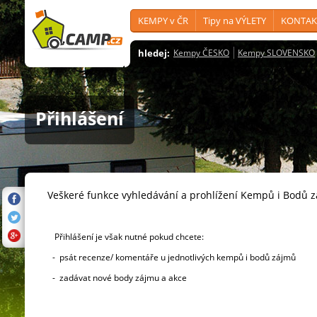
KEMPY v ČR
Tipy na VÝLETY
KONTAK
hledej:
Kempy ČESKO
Kempy SLOVENSKO
Přihlášení
Veškeré funkce vyhledávání a prohlížení Kempů i Bodů 
Přihlášení je však nutné pokud chcete:
- psát recenze/ komentáře u jednotlivých kempů i bodů zájmů
- zadávat nové body zájmu a akce