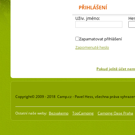
PŘIHLÁŠENÍ
Uživ. jméno:
Hes
Zapamatovat přihlášení
Zapomenuté heslo
Pokud ještě účet ne
Copyright© 2009 - 2018 Camp.cz - Pavel Hess, všechna práva vyhraze
Ostatní naše weby:
Bezvakemp
TopCamping
Camping Oase Praha