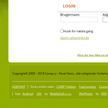
LOGIN
Brugernavn:
Ad
Husk for næste gang
Glemt adgangskode
Hvis du har ikke en k
Copyright© 2009 - 2018 Camp.cz - Pavel Hess, alle rettigheder forbeho
KONTAKT
Vores andre sider:
CAMP Tjekkiet
TopCamping
Campi
App:
Android
iOS
by
MobileSoft s.r.o
WinPhone
by
XPIS