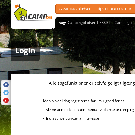
CAMPING pladser
Tips til UDFLUGTER
søg:
Campingpladser TJEKKIET
Campingpla
Login
Alle søgefunktioner er selvfølgeligt tilgængelig
Men bliver I dog registreret, får I mulighed for at
- skrive anmeldelser/kommentar ved enkelte campingplad
- indtast nye punkter af interesse