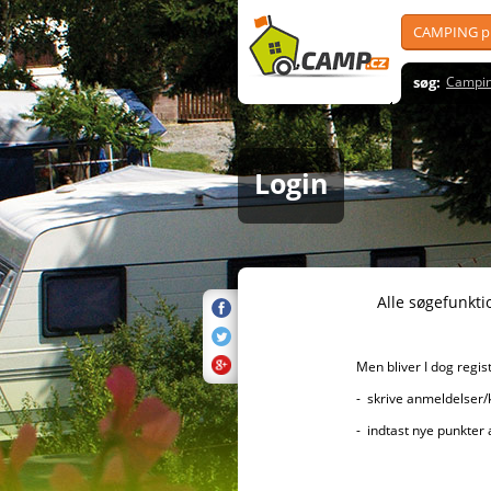
CAMPING pl
søg:
Campin
Login
Alle søgefunktioner er sel
Men bliver I dog registreret, 
- skrive anmeldelser/kommenta
- indtast nye punkter af i