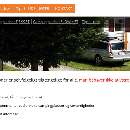
adser
Tips til UDFLUGTER
KONTAKT
gpladser TJEKKIET
Campingpladser SLOVAKIET
Tips til ture
vfølgeligt tilgængelige for alle,
man behøver ikke at være 
får I mulighed for at
r ved enkelte campingpladser og seværdigheder.
nteresse