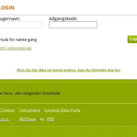
LOGIN
ugernavn:
Adgangskode:
Husk for næste gang
emt adgangskode
Hvis du har ikke en konto endnu, kan du tilmelde dig her
l Hess, alle rettigheder forbeholdt
Tjekkiet
TopCamping
Camping Oase Praha
 s.r.o
WinPhone
by
XPIS