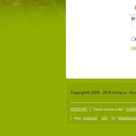
Br
Gl
Copyright© 2009 - 2018 Camp.cz - Pave
KONTAKT
Vores andre sider:
CAMP 
App:
Android
iOS
by
MobileSoft