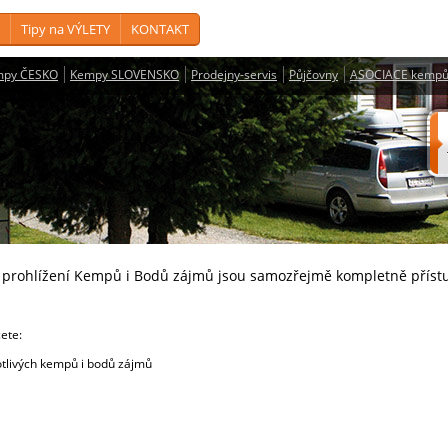
Tipy na VÝLETY
KONTAKT
mpy ČESKO
Kempy SLOVENSKO
Prodejny-servis
Půjčovny
ASOCIACE kempů
a prohlížení Kempů i Bodů zájmů jsou samozřejmě kompletně příst
cete:
livých kempů i bodů zájmů
e