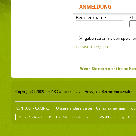
ANMELDUNG
Benutzername:
Sti
Angaben zu anmelden speiche
Passwort vergessen
Wenn Sie noch nicht keine Kon
Copyright© 2009 - 2018 Camp.cz - Pavel Hess, alle Rechte vorbehalten
KONTAKT - CAMP.cz
Unsere andere Seiten:
CampTschechien
Top
App:
Android
iOS
by
MobileSoft s.r.o
WinPhone
by
XPIS