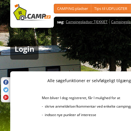
CAMPING pladser
Tips til UDFLUGTER
søg:
Campingpladser TJEKKIET
Campingpla
Login
Alle søgefunktioner er selvfølgeligt tilgængelig
Men bliver I dog registreret, får I mulighed for at
- skrive anmeldelser/kommentar ved enkelte campingplad
- indtast nye punkter af interesse