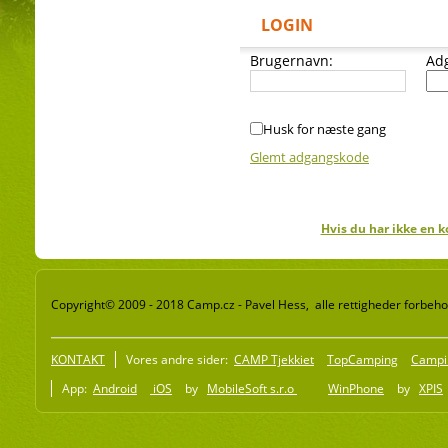
LOGIN
Brugernavn:
Ad
Husk for næste gang
Glemt adgangskode
Hvis du har ikke en k
Copyright© 2009 - 2018 Camp.cz - Pavel Hess, alle rettigheder forbeho
KONTAKT
Vores andre sider:
CAMP Tjekkiet
TopCamping
Campi
App:
Android
iOS
by
MobileSoft s.r.o
WinPhone
by
XPIS