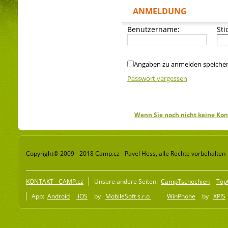
ANMELDUNG
Benutzername:
Sti
Angaben zu anmelden speiche
Passwort vergessen
Wenn Sie noch nicht keine Kon
Copyright© 2009 - 2018 Camp.cz - Pavel Hess, alle Rechte vorbehalten
KONTAKT - CAMP.cz
Unsere andere Seiten:
CampTschechien
Top
App:
Android
iOS
by
MobileSoft s.r.o
WinPhone
by
XPIS