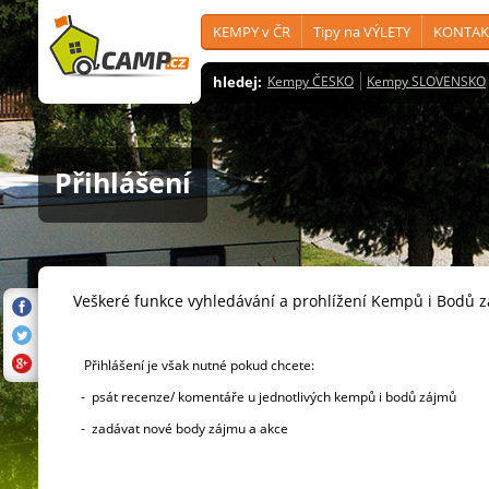
KEMPY v ČR
Tipy na VÝLETY
KONTAK
hledej:
Kempy ČESKO
Kempy SLOVENSKO
Přihlášení
Veškeré funkce vyhledávání a prohlížení Kempů i Bodů 
Přihlášení je však nutné pokud chcete:
- psát recenze/ komentáře u jednotlivých kempů i bodů zájmů
- zadávat nové body zájmu a akce