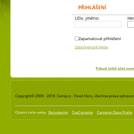
PŘIHLÁŠENÍ
Uživ. jméno:
Hes
Zapamatovat přihlášení
Zapomenuté heslo
Pokud ještě účet ne
Copyright© 2009 - 2018 Camp.cz - Pavel Hess, všechna práva vyhraze
Ostatní naše weby:
Bezvakemp
TopCamping
Camping Oase Praha