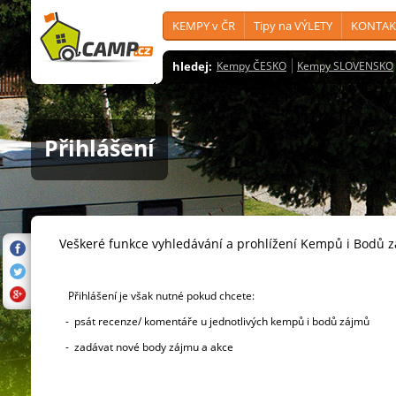
KEMPY v ČR
Tipy na VÝLETY
KONTAK
hledej:
Kempy ČESKO
Kempy SLOVENSKO
Přihlášení
Veškeré funkce vyhledávání a prohlížení Kempů i Bodů 
Přihlášení je však nutné pokud chcete:
- psát recenze/ komentáře u jednotlivých kempů i bodů zájmů
- zadávat nové body zájmu a akce