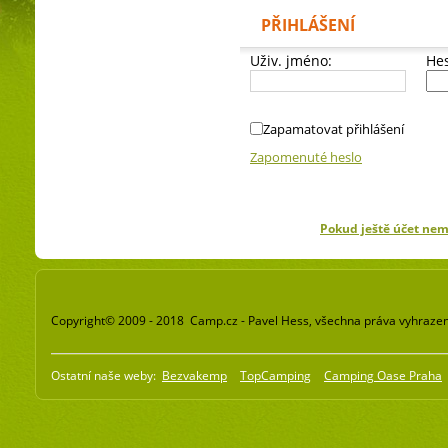
PŘIHLÁŠENÍ
Uživ. jméno:
Hes
Zapamatovat přihlášení
Zapomenuté heslo
Pokud ještě účet ne
Copyright© 2009 - 2018 Camp.cz - Pavel Hess, všechna práva vyhraze
Ostatní naše weby:
Bezvakemp
TopCamping
Camping Oase Praha