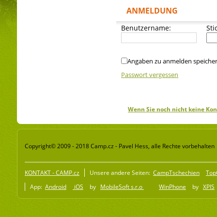
ANMELDUNG
Benutzername:
Sti
Angaben zu anmelden speiche
Passwort vergessen
Wenn Sie noch nicht keine Kon
Copyright© 2009 - 2018 Camp.cz - Pavel Hess, alle Rechte vorbehalten
KONTAKT - CAMP.cz
Unsere andere Seiten:
CampTschechien
Top
App:
Android
iOS
by
MobileSoft s.r.o
WinPhone
by
XPIS