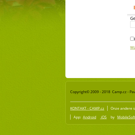
Ge
Wa
Copyright© 2009 - 2018 Camp.cz - Pav
KONTAKT - CAMP.cz
Onze andere s
App:
Android
iOS
by
MobileSoft