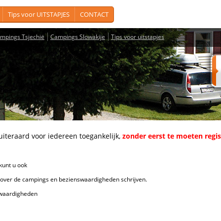
Tips voor UITSTAPJES
CONTACT
mpings Tsjechië
Campings Slowakije
Tips voor uitstapjes
aard voor iedereen toegankelijk,
zonder eerst te moeten regi
unt u ook
de campings en bezienswaardigheden schrijven.
ardigheden