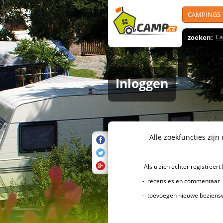
CAMPINGS
zoeken:
Ca
Inloggen
Alle zoekfuncties zijn uiter
Als u zich echter registreert k
- recensies en commentaar over 
- toevoegen nieuwe bezienswa