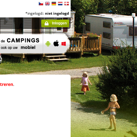
*ingelogd::
niet ingelogd
Inloggen
streren
.