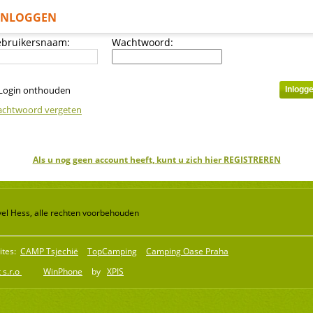
INLOGGEN
bruikersnaam:
Wachtwoord:
Login onthouden
chtwoord vergeten
Als u nog geen account heeft, kunt u zich hier REGISTREREN
el Hess, alle rechten voorbehouden
ites:
CAMP Tsjechië
TopCamping
Camping Oase Praha
 s.r.o
WinPhone
by
XPIS