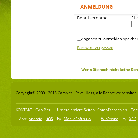
ANMELDUNG
Benutzername:
Sti
Angaben zu anmelden speiche
Passwort vergessen
Wenn Sie noch nicht keine Kon
Copyright© 2009 - 2018 Camp.cz - Pavel Hess, alle Rechte vorbehalten
KONTAKT - CAMP.cz
Unsere andere Seiten:
CampTschechien
Top
App:
Android
iOS
by
MobileSoft s.r.o
WinPhone
by
XPIS