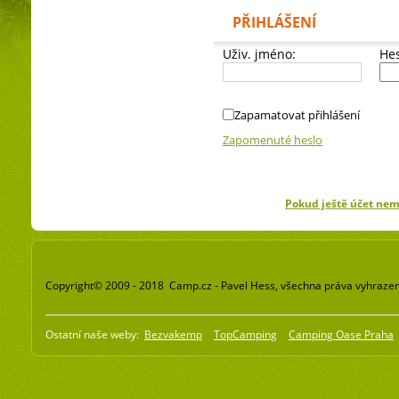
PŘIHLÁŠENÍ
Uživ. jméno:
Hes
Zapamatovat přihlášení
Zapomenuté heslo
Pokud ještě účet ne
Copyright© 2009 - 2018 Camp.cz - Pavel Hess, všechna práva vyhraze
Ostatní naše weby:
Bezvakemp
TopCamping
Camping Oase Praha