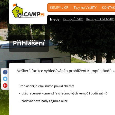
KEMPY v ČR
Tipy na VÝLETY
KONTAK
hledej:
Kempy ČESKO
Kempy SLOVENSKO
Přihlášení
Veškeré funkce vyhledávání a prohlížení Kempů i Bodů 
Přihlášení je však nutné pokud chcete:
- psát recenze/ komentáře u jednotlivých kempů i bodů zájmů
- zadávat nové body zájmu a akce