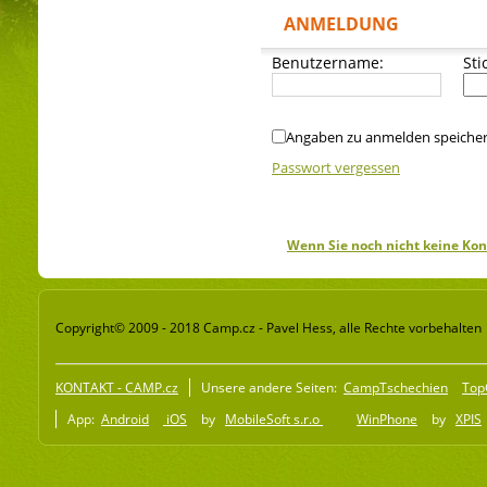
ANMELDUNG
Benutzername:
Sti
Angaben zu anmelden speiche
Passwort vergessen
Wenn Sie noch nicht keine Kon
Copyright© 2009 - 2018 Camp.cz - Pavel Hess, alle Rechte vorbehalten
KONTAKT - CAMP.cz
Unsere andere Seiten:
CampTschechien
Top
App:
Android
iOS
by
MobileSoft s.r.o
WinPhone
by
XPIS