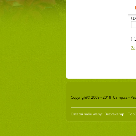
Už
Za
Copyright© 2009 - 2018 Camp.cz - Pav
Ostatní naše weby:
Bezvakemp
Top