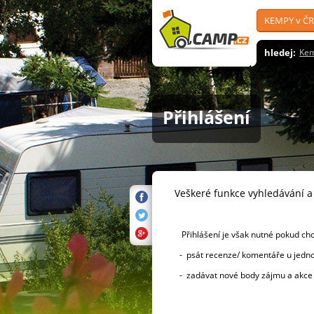
KEMPY v ČR
hledej:
Ke
Přihlášení
Veškeré funkce vyhledávání 
Přihlášení je však nutné pokud ch
- psát recenze/ komentáře u jednot
- zadávat nové body zájmu a akc