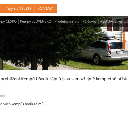
Tipy na VÝLETY
KONTAKT
mpy ČESKO
Kempy SLOVENSKO
Prodejny-servis
Půjčovny
ASOCIACE kempů
a prohlížení Kempů i Bodů zájmů jsou samozřejmě kompletně příst
cete:
livých kempů i bodů zájmů
e