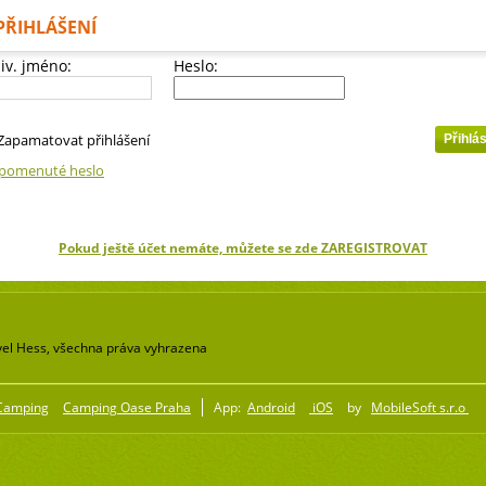
PŘIHLÁŠENÍ
iv. jméno:
Heslo:
Zapamatovat přihlášení
pomenuté heslo
Pokud ještě účet nemáte, můžete se zde ZAREGISTROVAT
el Hess, všechna práva vyhrazena
Camping
Camping Oase Praha
App:
Android
iOS
by
MobileSoft s.r.o