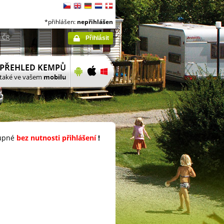
*přihlášen:
nepřihlášen
 ČR
Přihlásit
upné
bez nutnosti přihlášení
!